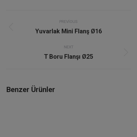
Project
PREVIOUS
navigation
Yuvarlak Mini Flanş Ø16
Previous
project:
NEXT
T Boru Flanşı Ø25
Next
project:
Benzer Ürünler