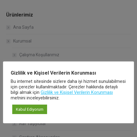
Ürünlerimiz
Ana Sayfa
Kurumsal
Çalışma Koşullarımız
Kalite Politikamız
Gizlilik ve Kişisel Verilerin Korunması
Bu internet sitesinde sizlere daha iyi hizmet sunulabilmesi
Hakkımızda
için çerezler kullanılmaktadır. Çerezler hakkında detaylı
bilgi almak için
Gizlilik ve Kişisel Verilerin Korunması
Ürünlerimiz
metnini inceleyebilirsiniz.
Kabul Ediyorum
Bağlantı Sistemleri
Raf Taşıyıcılar