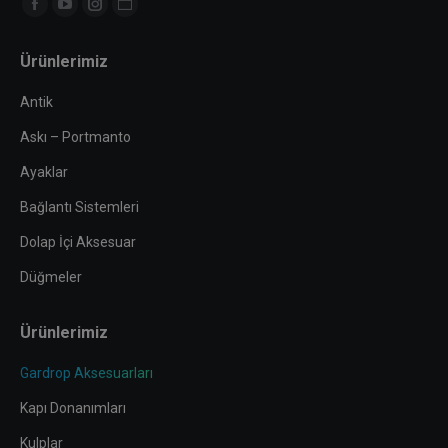
Find us on:
Facebook
YouTube
Instagram
Website
page
page
page
page
Ürünlerimiz
opens
opens
opens
opens
in
in
in
in
Antik
new
new
new
new
Askı – Portmanto
window
window
window
window
Ayaklar
Bağlantı Sistemleri
Dolap İçi Aksesuar
Düğmeler
Ürünlerimiz
Gardrop Aksesuarları
Kapı Donanımları
Kulplar