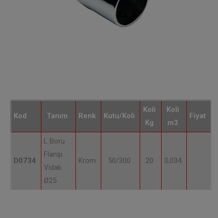
Koli
Koli
Kod
Tanım
Renk
Kutu/Koli
Fiyat
Kg
m3
L Boru
Flanşı
D0734
Krom
50/300
20
0,034
Vidalı
Ø25