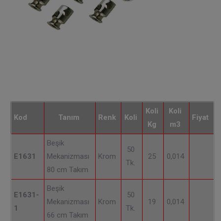
Koli
Koli
Kod
Tanım
Renk
Koli
Fiyat
Kg
m3
Beşik
50
E1631
Mekanizması
Krom
25
0,014
Tk.
80 cm Takım
Beşik
E1631-
50
Mekanizması
Krom
19
0,014
1
Tk.
66 cm Takım