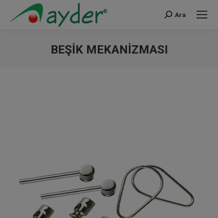
Ara
Search:
BEŞIK MEKANIZMASI
You are here: