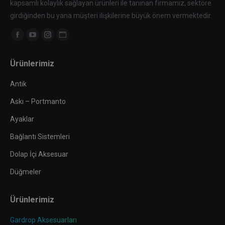
kapsamlı kolaylık sağlayan ürünleri ile tanınan firmamız, sektöre
girdiğinden bu yana müşteri ilişkilerine büyük önem vermektedir.
Find us on:
Facebook
YouTube
Instagram
Website
page
page
page
page
Ürünlerimiz
opens
opens
opens
opens
in
in
in
in
Antik
new
new
new
new
Askı – Portmanto
window
window
window
window
Ayaklar
Bağlantı Sistemleri
Dolap İçi Aksesuar
Düğmeler
Ürünlerimiz
Gardrop Aksesuarları