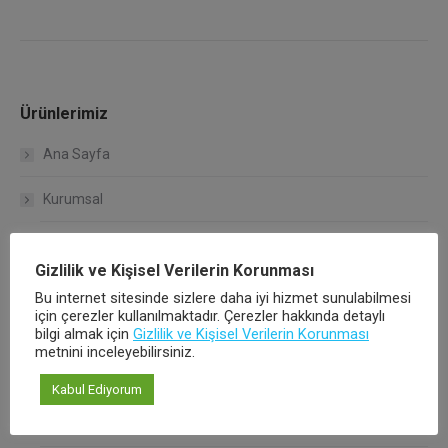
Ürünlerimiz
Ana Sayfa
Kurumsal
Çalışma Koşullarımız
Gizlilik ve Kişisel Verilerin Korunması
Kalite Politikamız
Bu internet sitesinde sizlere daha iyi hizmet sunulabilmesi
için çerezler kullanılmaktadır. Çerezler hakkında detaylı
bilgi almak için
Gizlilik ve Kişisel Verilerin Korunması
Hakkımızda
metnini inceleyebilirsiniz.
Ürünlerimiz
Kabul Ediyorum
Bağlantı Sistemleri