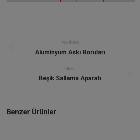
Project
PREVIOUS
navigation
Alüminyum Askı Boruları
Previous
project:
NEXT
Beşik Sallama Aparatı
Next
project:
Benzer Ürünler