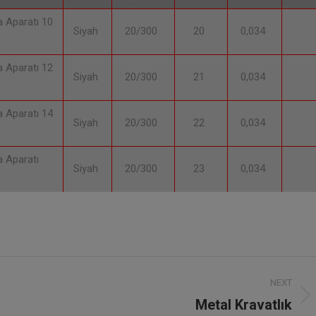
a Aparatı 10
Siyah
20/300
20
0,034
a Aparatı 12
Siyah
20/300
21
0,034
a Aparatı 14
Siyah
20/300
22
0,034
a Aparatı
Siyah
20/300
23
0,034
NEXT
Metal Kravatlık
Next