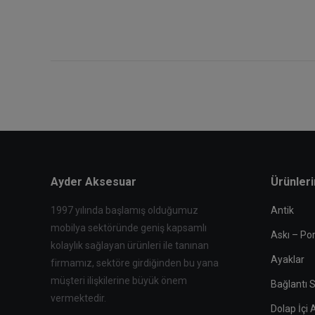
Ayder Aksesuar
Ürünler
1997 yılında başlamış olduğumuz
Antik
mobilya sektöründe geniş kapsamlı
Askı – Po
kolaylık sağlayan ürünleri ile tanınan
Ayaklar
firmamız, sektöre girdiğinden bu yana
müşteri ilişkilerine büyük önem
Bağlantı S
vermektedir.
Dolap İçi