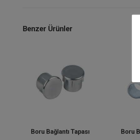
project:
Benzer Ürünler
0)
Boru Bağlantı Tapası
Boru B