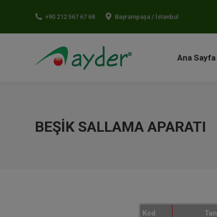
Ana Sayf
+90 212 567 67 68
Bayrampaşa / İstanbul
Ana Sayfa
BEŞIK SALLAMA APARATI
Kod
Ta