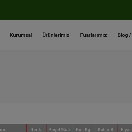
a
Kurumsal
Ürünlerimiz
Fuarlarımız
Blog 
Kurumsal
Ürünlerimiz
Fuarlarımız
Blog /
nım
Renk
Poşet/Koli
Koli Kg
Koli m3
Fiyat