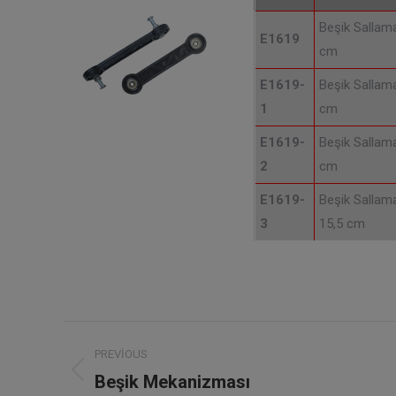
Beşik Sallam
E1619
cm
E1619-
Beşik Sallam
1
cm
E1619-
Beşik Sallam
2
cm
E1619-
Beşik Sallam
3
15,5 cm
Project
PREVIOUS
navigation
Beşik Mekanizması
Previous