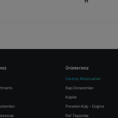
H
imiz
Ürünlerimiz
Gardrop Aksesuarları
rtmanto
Kapı Donanımları
Kulplar
istemleri
Porselen Kulp – Düğme
 Aksesuar
Raf Taşıyıcılar