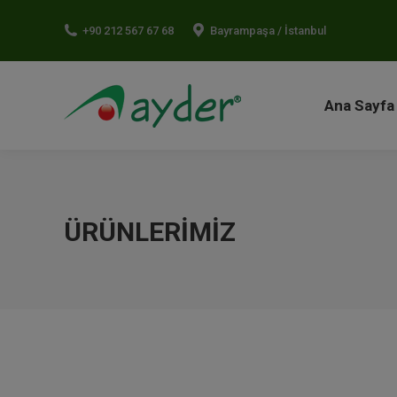
Ana Sayf
+90 212 567 67 68
Bayrampaşa / İstanbul
Ana Sayfa
ÜRÜNLERIMIZ