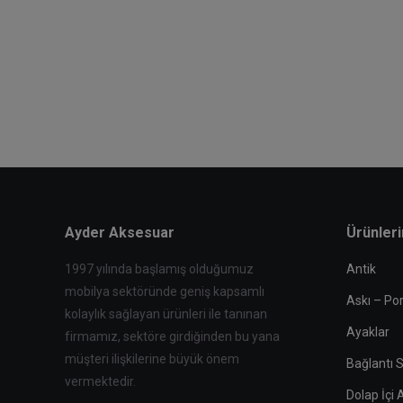
Ayder Aksesuar
Ürünler
1997 yılında başlamış olduğumuz
Antik
mobilya sektöründe geniş kapsamlı
Askı – Po
kolaylık sağlayan ürünleri ile tanınan
Ayaklar
firmamız, sektöre girdiğinden bu yana
müşteri ilişkilerine büyük önem
Bağlantı S
vermektedir.
Dolap İçi