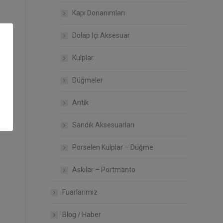
Kapı Donanımları
Dolap İçi Aksesuar
Kulplar
Düğmeler
Antik
Sandık Aksesuarları
Porselen Kulplar – Düğme
Askılar – Portmanto
Fuarlarımız
Blog / Haber