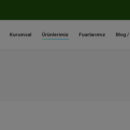
a
Kurumsal
Ürünlerimiz
Fuarlarımız
Blog 
Kurumsal
Ürünlerimiz
Fuarlarımız
Blog /