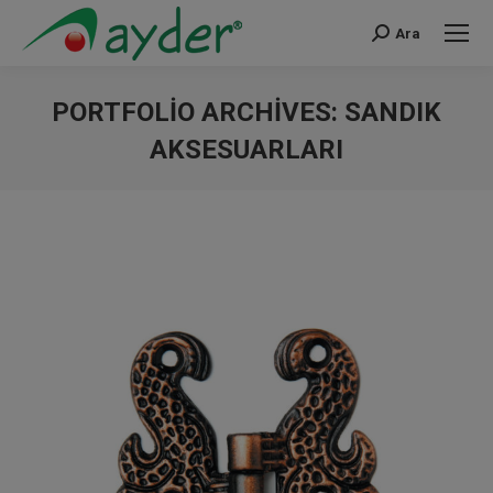
Ara
Search:
PORTFOLIO ARCHIVES:
SANDIK
AKSESUARLARI
You are here: