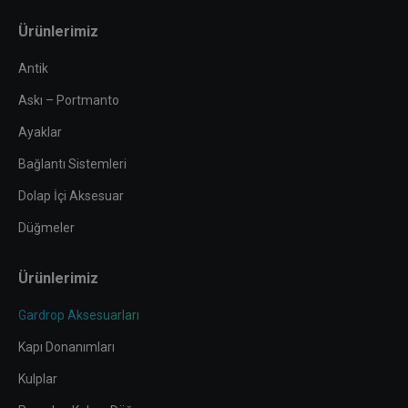
page
page
page
page
Ürünlerimiz
opens
opens
opens
opens
in
in
in
in
Antik
new
new
new
new
Askı – Portmanto
window
window
window
window
Ayaklar
Bağlantı Sistemleri
Dolap İçi Aksesuar
Düğmeler
Ürünlerimiz
Gardrop Aksesuarları
Kapı Donanımları
Kulplar