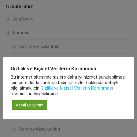
Ürünlerimiz
Ana Sayfa
Kurumsal
Çalışma Koşullarımız
Kalite Politikamız
Gizlilik ve Kişisel Verilerin Korunması
Hakkımızda
Bu internet sitesinde sizlere daha iyi hizmet sunulabilmesi
için çerezler kullanılmaktadır. Çerezler hakkında detaylı
bilgi almak için
Ürünlerimiz
Gizlilik ve Kişisel Verilerin Korunması
metnini inceleyebilirsiniz.
Bağlantı Sistemleri
Kabul Ediyorum
Raf Taşıyıcılar
Gardrop Aksesuarları