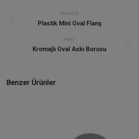
Project
PREVIOUS
navigation
Plastik Mini Oval Flanş
Previous
project:
NEXT
Kromajlı Oval Askı Borusu
Next
project:
Benzer Ürünler