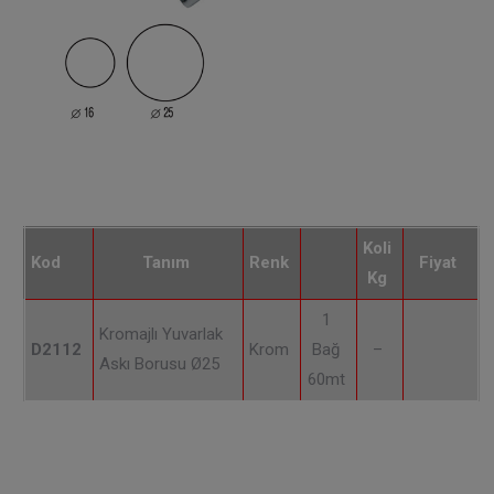
Koli
Kod
Tanım
Renk
Fiyat
Kg
1
Kromajlı Yuvarlak
D2112
Krom
Bağ
–
Askı Borusu Ø25
60mt