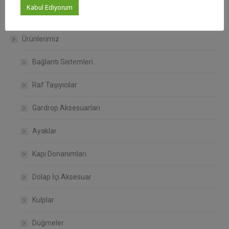
Kabul Ediyorum
Hakkımızda
Ürünlerimiz
Bağlantı Sistemleri
Raf Taşıyıcılar
Gardrop Aksesuarları
Ayaklar
Kapı Donanımları
Dolap İçi Aksesuar
Kulplar
Düğmeler