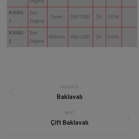
Düğme
R3082-
Düz
Saten
200/1200
24
0,034
1
Düğme
R3082-
Düz
M.Krom
200/1200
24
0,034
2
Düğme
Project
PREVIOUS
navigation
Baklavalı
Previous
project:
NEXT
Çift Baklavalı
Next
project: