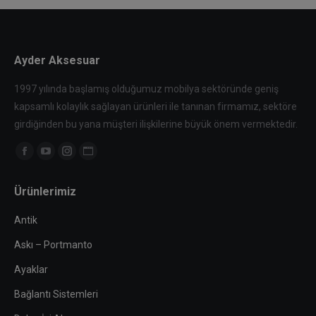
Ayder Aksesuar
1997 yılında başlamış olduğumuz mobilya sektöründe geniş
kapsamlı kolaylık sağlayan ürünleri ile tanınan firmamız, sektöre
girdiğinden bu yana müşteri ilişkilerine büyük önem vermektedir.
Find us on:
Facebook
YouTube
Instagram
Website
page
page
page
page
Ürünlerimiz
opens
opens
opens
opens
in
in
in
in
Antik
new
new
new
new
Askı – Portmanto
window
window
window
window
Ayaklar
Bağlantı Sistemleri