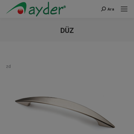
Ara
Search:
DÜZ
You are here:
zd