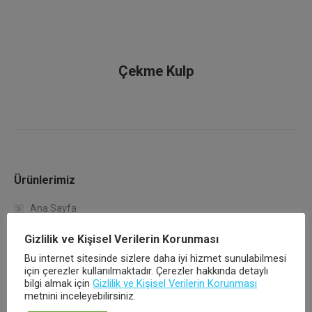
Çekme Kulp
Ürünlerimiz
Ana Sayfa
Gizlilik ve Kişisel Verilerin Korunması
Kurumsal
Bu internet sitesinde sizlere daha iyi hizmet sunulabilmesi
için çerezler kullanılmaktadır. Çerezler hakkında detaylı
Çalışma Koşullarımız
bilgi almak için
Gizlilik ve Kişisel Verilerin Korunması
metnini inceleyebilirsiniz.
Kalite Politikamız