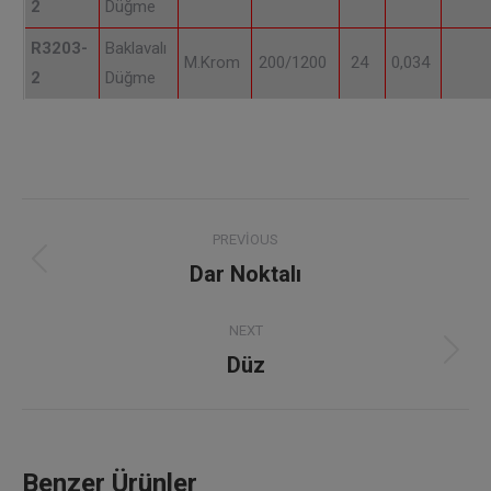
2
Düğme
R3203-
Baklavalı
M.Krom
200/1200
24
0,034
2
Düğme
Project
PREVIOUS
navigation
Dar Noktalı
Previous
project:
NEXT
Düz
Next
project:
Benzer Ürünler