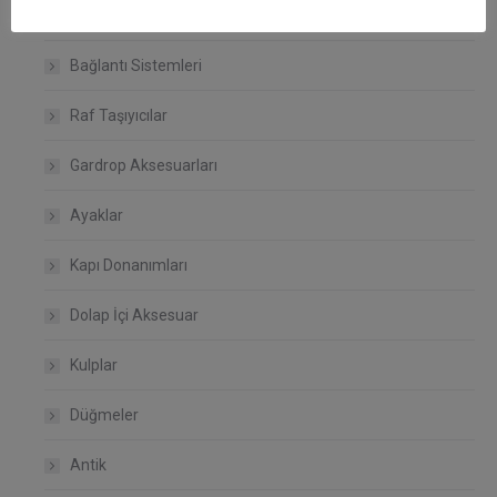
Ürünlerimiz
Bağlantı Sistemleri
Raf Taşıyıcılar
Gardrop Aksesuarları
Ayaklar
Kapı Donanımları
Dolap İçi Aksesuar
Kulplar
Düğmeler
Antik