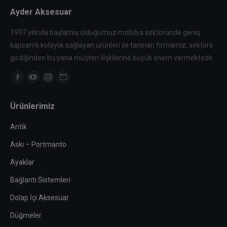
Ayder Aksesuar
1997 yılında başlamış olduğumuz mobilya sektöründe geniş
kapsamlı kolaylık sağlayan ürünleri ile tanınan firmamız, sektöre
girdiğinden bu yana müşteri ilişkilerine büyük önem vermektedir.
Find us on:
Facebook
YouTube
Instagram
Website
page
page
page
page
Ürünlerimiz
opens
opens
opens
opens
in
in
in
in
Antik
new
new
new
new
Askı – Portmanto
window
window
window
window
Ayaklar
Bağlantı Sistemleri
Dolap İçi Aksesuar
Düğmeler