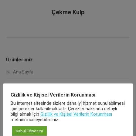
Çekme Kulp
Ürünlerimiz
Ana Sayfa
Kurumsal
Gizlilik ve Kişisel Verilerin Korunması
Çalışma Koşullarımız
Bu internet sitesinde sizlere daha iyi hizmet sunulabilmesi
için çerezler kullanılmaktadır. Çerezler hakkında detaylı
Kalite Politikamız
bilgi almak için
Gizlilik ve Kişisel Verilerin Korunması
metnini inceleyebilirsiniz.
Hakkımızda
Kabul Ediyorum