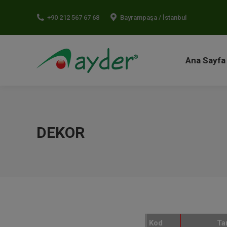
Ana Sayf
+90 212 567 67 68
Bayrampaşa / İstanbul
Ana Sayfa
DEKOR
Kod
Ta