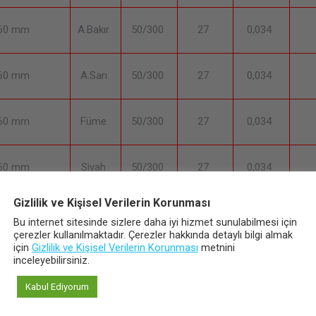
160 mm
A.Bakır
50/300
27
0,034
160 mm
A.Sarı
50/300
27
0,034
160 mm
Füme
50/300
27
0,034
160 mm
Siyah
50/300
27
0,034
Gizlilik ve Kişisel Verilerin Korunması
160 mm
Gümüş
50/300
27
0,034
Bu internet sitesinde sizlere daha iyi hizmet sunulabilmesi için
çerezler kullanılmaktadır. Çerezler hakkında detaylı bilgi almak
için
Gizlilik ve Kişisel Verilerin Korunması
metnini
160 mm
Altın
50/300
27
0,034
inceleyebilirsiniz.
Kabul Ediyorum
224 mm
Krom
50/300
32
0,034