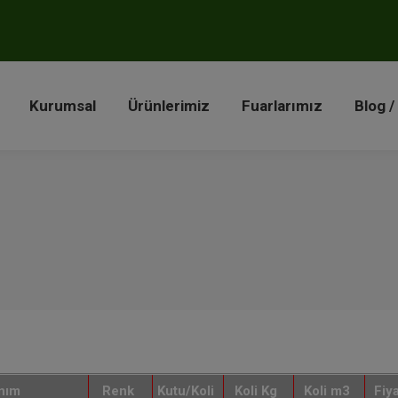
a
Kurumsal
Ürünlerimiz
Fuarlarımız
Blog 
Kurumsal
Ürünlerimiz
Fuarlarımız
Blog /
nım
Renk
Kutu/Koli
Koli Kg
Koli m3
Fiy