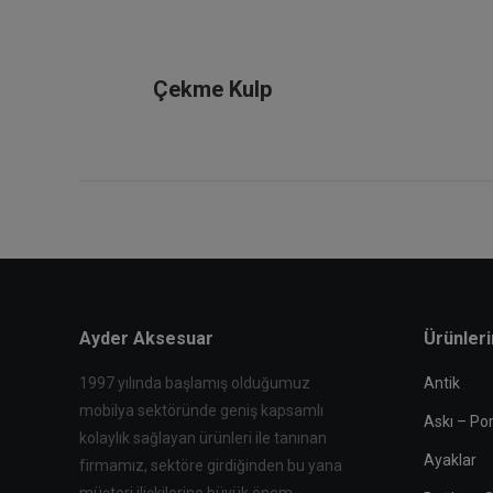
Çekme Kulp
Ayder Aksesuar
Ürünler
1997 yılında başlamış olduğumuz
Antik
mobilya sektöründe geniş kapsamlı
Askı – Po
kolaylık sağlayan ürünleri ile tanınan
Ayaklar
firmamız, sektöre girdiğinden bu yana
müşteri ilişkilerine büyük önem