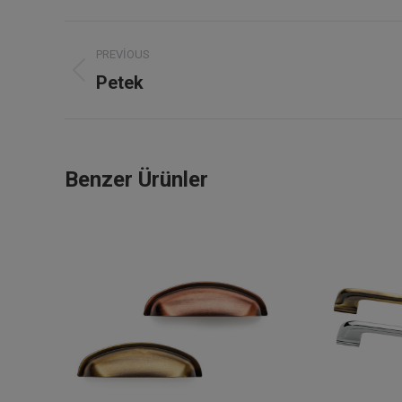
Project
PREVIOUS
navigation
Petek
Previous
project:
Benzer Ürünler