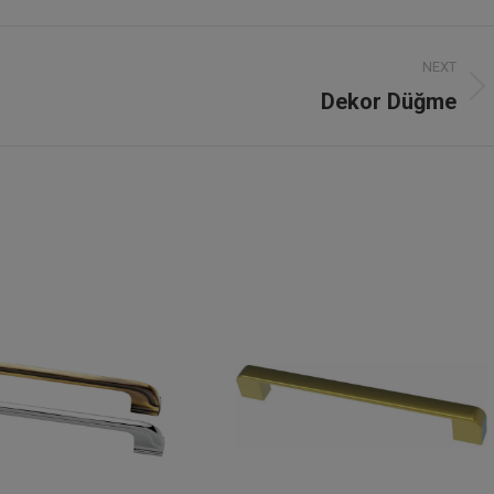
NEXT
Dekor Düğme
Next
project: