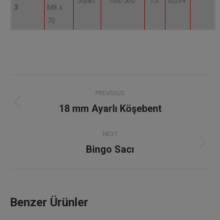
Siyah
100/500
15
0,034
3
M8 x
70
Project
PREVIOUS
navigation
18 mm Ayarlı Köşebent
Previous
project:
NEXT
Bingo Sacı
Next
project:
Benzer Ürünler