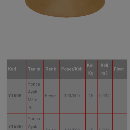
Koli
Koli
Kod
Tanım
Renk
Poşet/Koli
Fiyat
Kg
m3
Yonca
Ayak
Y1508
Beyaz
100/500
15
0,034
M8 x
70
Yonca
Y1508-
Ayak