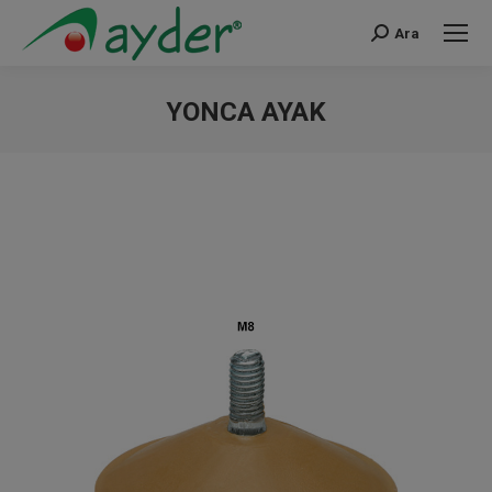
Ara
Search:
YONCA AYAK
You are here: