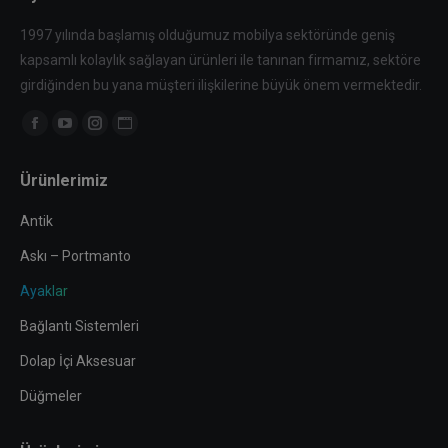
1997 yılında başlamış olduğumuz mobilya sektöründe geniş
kapsamlı kolaylık sağlayan ürünleri ile tanınan firmamız, sektöre
girdiğinden bu yana müşteri ilişkilerine büyük önem vermektedir.
Find us on:
Facebook
YouTube
Instagram
Website
page
page
page
page
Ürünlerimiz
opens
opens
opens
opens
in
in
in
in
Antik
new
new
new
new
Askı – Portmanto
window
window
window
window
Ayaklar
Bağlantı Sistemleri
Dolap İçi Aksesuar
Düğmeler