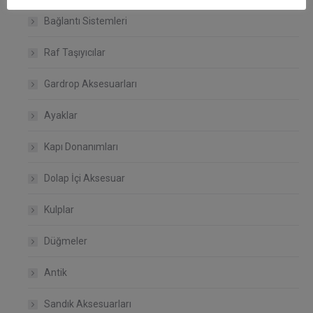
Bağlantı Sistemleri
Raf Taşıyıcılar
Gardrop Aksesuarları
Ayaklar
Kapı Donanımları
Dolap İçi Aksesuar
Kulplar
Düğmeler
Antik
Sandık Aksesuarları