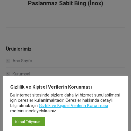
Paslanmaz Sabit Bing (İnox)
Ürünlerimiz
Ana Sayfa
Kurumsal
Gizlilik ve Kişisel Verilerin Korunması
Çalışma Koşullarımız
Bu internet sitesinde sizlere daha iyi hizmet sunulabilmesi
için çerezler kullanılmaktadır. Çerezler hakkında detaylı
Kalite Politikamız
bilgi almak için
Gizlilik ve Kişisel Verilerin Korunması
metnini inceleyebilirsiniz.
Hakkımızda
Kabul Ediyorum
Ürünlerimiz