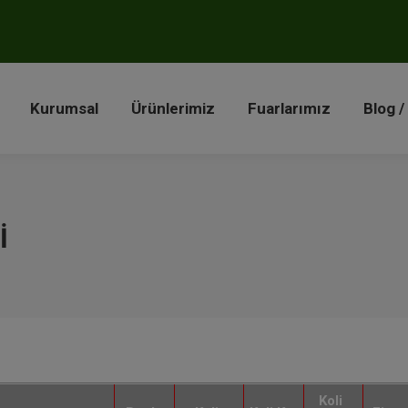
a
Kurumsal
Ürünlerimiz
Fuarlarımız
Blog 
Kurumsal
Ürünlerimiz
Fuarlarımız
Blog /
I
Koli