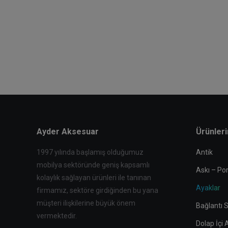
Ayder Aksesuar
Ürünler
1997 yılında başlamış olduğumuz
Antik
mobilya sektöründe geniş kapsamlı
Askı – Po
kolaylık sağlayan ürünleri ile tanınan
Ayaklar
firmamız, sektöre girdiğinden bu yana
müşteri ilişkilerine büyük önem
Bağlantı S
vermektedir.
Dolap İçi