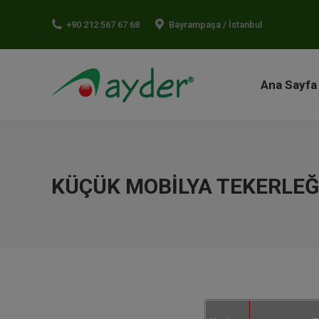
Ana Sayf
+90 212 567 67 68
Bayrampaşa / İstanbul
Ana Sayfa
KÜÇÜK MOBILYA TEKERLEĞ