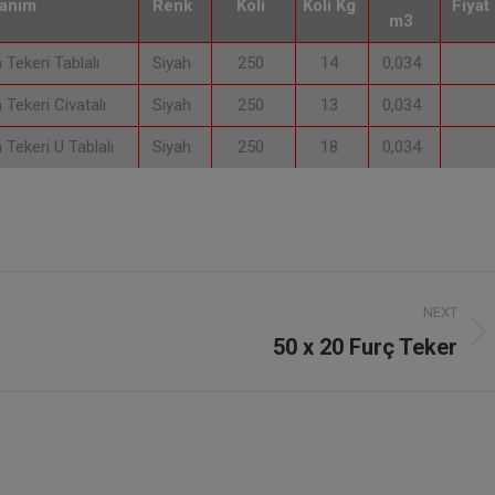
anım
Renk
Koli
Koli Kg
Fiyat
m3
Tekeri Tablalı
Siyah
250
14
0,034
Tekeri Civatalı
Siyah
250
13
0,034
Tekeri U Tablalı
Siyah
250
18
0,034
NEXT
50 x 20 Furç Teker
Next
project: