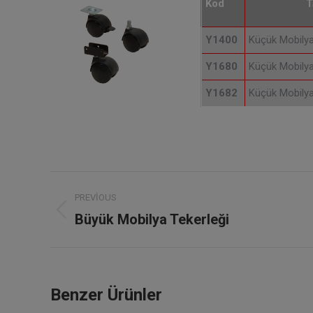
Kod
T
Y1400
Küçük Mobilya 
Y1680
Küçük Mobilya 
Y1682
Küçük Mobilya 
Project
PREVIOUS
navigation
Büyük Mobilya Tekerleği
Previous
project:
Benzer Ürünler