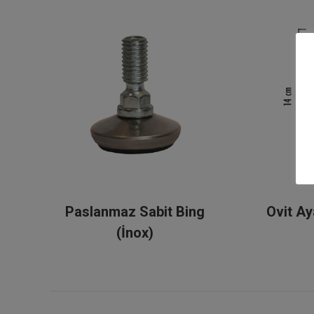
14
Paslanmaz Sabit Bing
Ovit Ay
(İnox)