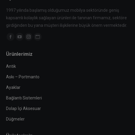
1997 yılında başlamış olduğumuz mobilya sektöründe geniş
kapsamlı kolaylık sağlayan ürünleri ile tanınan firmamız, sektöre
girdiğinden bu yana müşteri ilişkilerine büyük önem vermektedir.
Find us on:
Facebook
YouTube
Instagram
Website
page
page
page
page
Ürünlerimiz
opens
opens
opens
opens
in
in
in
in
Antik
new
new
new
new
Askı – Portmanto
window
window
window
window
Ayaklar
Bağlantı Sistemleri
Dolap İçi Aksesuar
Düğmeler