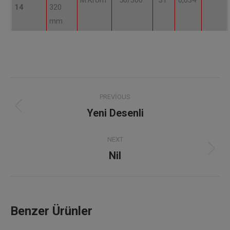
M.Krom
50/300
31
0,034
14
320
mm
Project
PREVIOUS
navigation
Yeni Desenli
Previous
project:
NEXT
Nil
Next
project:
Benzer Ürünler