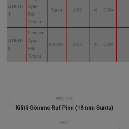
A1851-
Ayarlı
Saten
2/68
16
0,034
1
Raf
Tutucu
Penguen
A1851-
Ayarlı
M.Krom
2/68
16
0,034
2
Raf
Tutucu
Project
PREVIOUS
navigation
Kilitli Gömme Raf Pimi (18 mm Sunta)
Previous
project:
NEXT