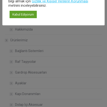
bilgi almak için
Gizlilik ve Kişisel Verilerin Korunması
metnini inceleyebilirsiniz.
Çalışma Koşullarımız
Kabul Ediyorum
Kalite Politikamız
Hakkımızda
Ürünlerimiz
Bağlantı Sistemleri
Raf Taşıyıcılar
Gardrop Aksesuarları
Ayaklar
Kapı Donanımları
Dolap İçi Aksesuar