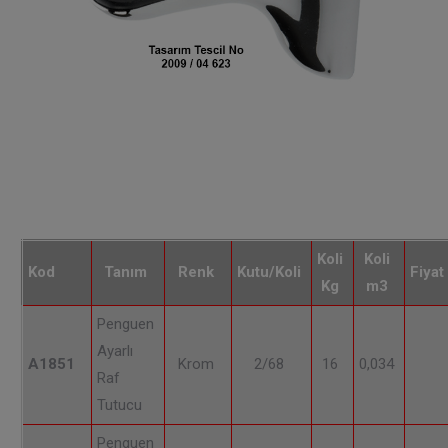
Koli
Koli
Kod
Tanım
Renk
Kutu/Koli
Fiyat
Kg
m3
Penguen
Ayarlı
A1851
Krom
2/68
16
0,034
Raf
Tutucu
Penguen