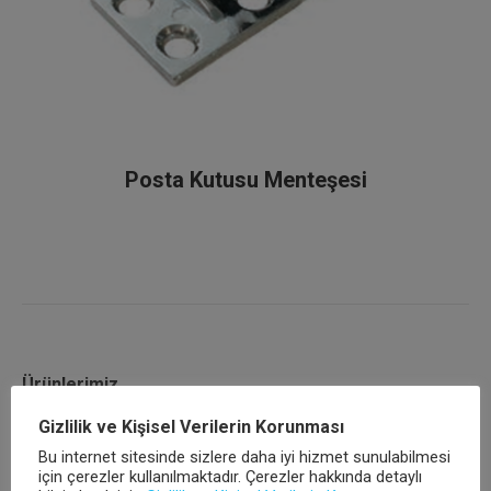
Posta Kutusu Menteşesi
Ürünlerimiz
Gizlilik ve Kişisel Verilerin Korunması
Ana Sayfa
Bu internet sitesinde sizlere daha iyi hizmet sunulabilmesi
için çerezler kullanılmaktadır. Çerezler hakkında detaylı
Kurumsal