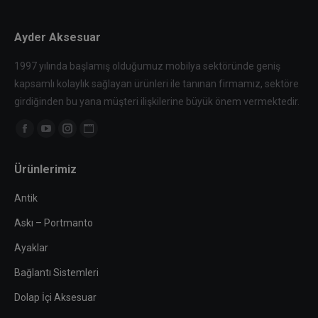
Ayder Aksesuar
1997 yılında başlamış olduğumuz mobilya sektöründe geniş
kapsamlı kolaylık sağlayan ürünleri ile tanınan firmamız, sektöre
girdiğinden bu yana müşteri ilişkilerine büyük önem vermektedir.
Find us on:
Facebook
YouTube
Instagram
Website
page
page
page
page
Ürünlerimiz
opens
opens
opens
opens
in
in
in
in
Antik
new
new
new
new
Askı – Portmanto
window
window
window
window
Ayaklar
Bağlantı Sistemleri
Dolap İçi Aksesuar