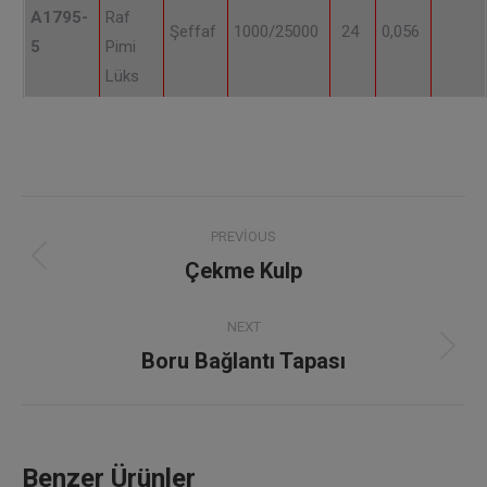
A1795-
Raf
Şeffaf
1000/25000
24
0,056
5
Pimi
Lüks
Project
PREVIOUS
navigation
Çekme Kulp
Previous
project:
NEXT
Boru Bağlantı Tapası
Next
project:
Benzer Ürünler