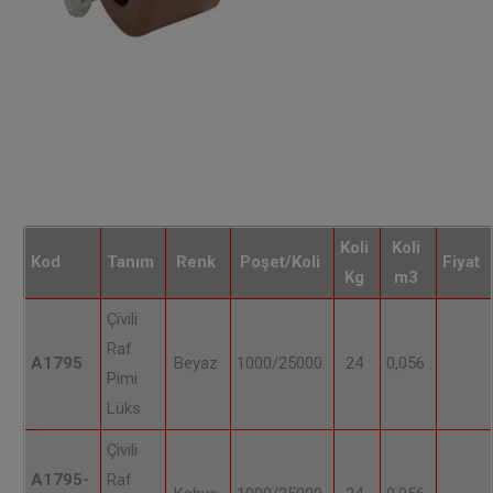
Koli
Koli
Kod
Tanım
Renk
Poşet/Koli
Fiyat
Kg
m3
Çivili
Raf
A1795
Beyaz
1000/25000
24
0,056
Pimi
Lüks
Çivili
A1795-
Raf