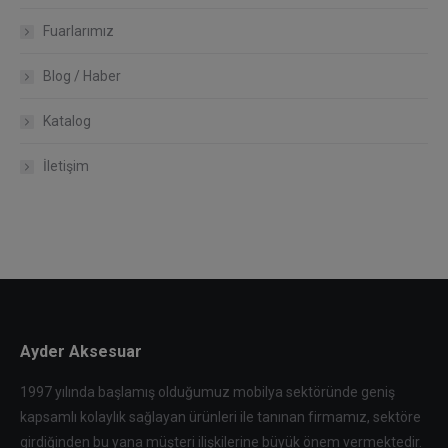
Fuarlarımız
Blog / Haber
Katalog
İletişim
Ayder Aksesuar
1997 yılında başlamış olduğumuz mobilya sektöründe geniş
kapsamlı kolaylık sağlayan ürünleri ile tanınan firmamız, sektöre
girdiğinden bu yana müşteri ilişkilerine büyük önem vermektedir.