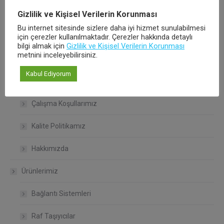
Gizlilik ve Kişisel Verilerin Korunması
Bu internet sitesinde sizlere daha iyi hizmet sunulabilmesi
için çerezler kullanılmaktadır. Çerezler hakkında detaylı
Ürünlerimiz
bilgi almak için
Gizlilik ve Kişisel Verilerin Korunması
metnini inceleyebilirsiniz.
Ana Sayfa
Kabul Ediyorum
Kurumsal
Çalışma Koşullarımız
Kalite Politikamız
Hakkımızda
Ürünlerimiz
Bağlantı Sistemleri
Raf Taşıyıcılar