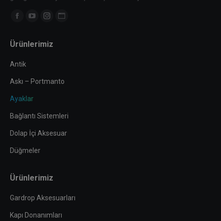
Find us on:
Facebook
YouTube
Instagram
Website
page
page
page
page
Ürünlerimiz
opens
opens
opens
opens
in
in
in
in
Antik
new
new
new
new
Askı – Portmanto
window
window
window
window
Ayaklar
Bağlantı Sistemleri
Dolap İçi Aksesuar
Düğmeler
Ürünlerimiz
Gardrop Aksesuarları
Kapı Donanımları