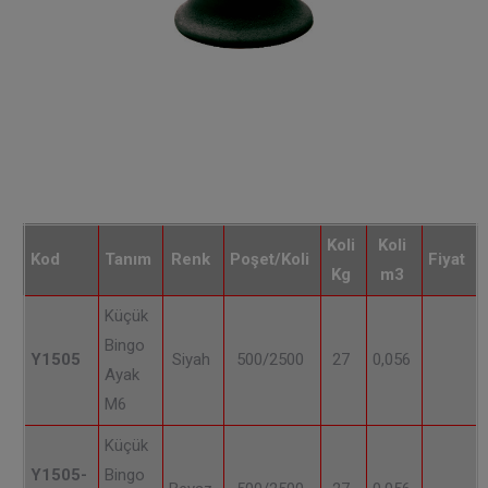
Koli
Koli
Kod
Tanım
Renk
Poşet/Koli
Fiyat
Kg
m3
Küçük
Bingo
Y1505
Siyah
500/2500
27
0,056
Ayak
M6
Küçük
Y1505-
Bingo