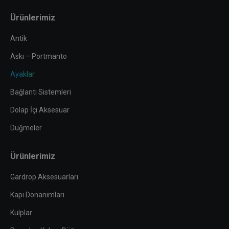
page
page
page
page
Ürünlerimiz
opens
opens
opens
opens
in
in
in
in
Antik
new
new
new
new
Askı – Portmanto
window
window
window
window
Ayaklar
Bağlantı Sistemleri
Dolap İçi Aksesuar
Düğmeler
Ürünlerimiz
Gardrop Aksesuarları
Kapı Donanımları
Kulplar