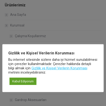
Ürünlerimiz
Ana Sayfa
Kurumsal
Çalışma Koşullarımız
Kalite Politikamız
Gizlilik ve Kişisel Verilerin Korunması
Hakkımızda
Bu internet sitesinde sizlere daha iyi hizmet sunulabilmesi
için çerezler kullanılmaktadır. Çerezler hakkında detaylı
bilgi almak için
Ürünlerimiz
Gizlilik ve Kişisel Verilerin Korunması
metnini inceleyebilirsiniz.
Bağlantı Sistemleri
Kabul Ediyorum
Raf Taşıyıcılar
Gardrop Aksesuarları