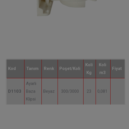
Koli
Koli
Kod
Tanım
Renk
Poşet/Koli
Fiyat
Kg
m3
Ayarlı
D1103
Baza
Beyaz
300/3000
23
0,081
Klipsi