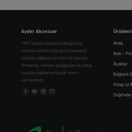
Ayder Aksesuar
Ürünler
1997 yılında başlamış olduğumuz
Antik
mobilya sektöründe geniş kapsamlı
Askı – Po
kolaylık sağlayan ürünleri ile tanınan
Ayaklar
firmamız, sektöre girdiğinden bu yana
müşteri ilişkilerine büyük önem
Bağlantı S
vermektedir.
Dolap İçi
Find us on:
Facebook
YouTube
Instagram
Website
Düğmeler
page
page
page
page
opens
opens
opens
opens
in
in
in
in
new
new
new
new