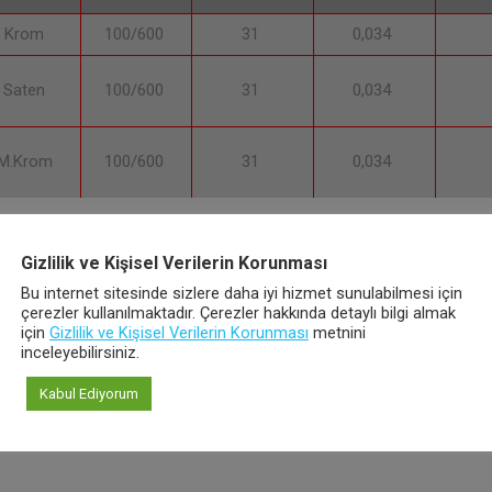
Krom
100/600
31
0,034
Saten
100/600
31
0,034
M.Krom
100/600
31
0,034
Gizlilik ve Kişisel Verilerin Korunması
Bu internet sitesinde sizlere daha iyi hizmet sunulabilmesi için
çerezler kullanılmaktadır. Çerezler hakkında detaylı bilgi almak
için
Gizlilik ve Kişisel Verilerin Korunması
metnini
NEXT
inceleyebilirsiniz.
Sütun
Next
Kabul Ediyorum
project: