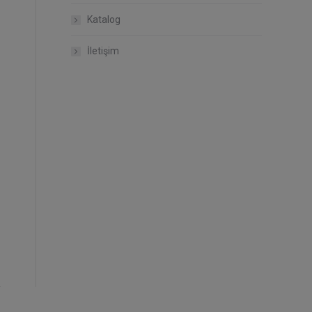
Katalog
İletişim
Penguen Kulp
Düz T