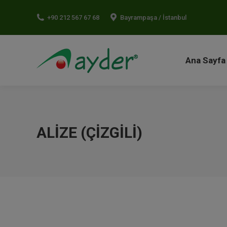
Ana Sayf
+90 212 567 67 68
Bayrampaşa / İstanbul
Ana Sayfa
ALIZE (ÇIZGILI)