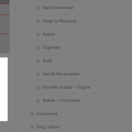
Kapı Donanımları
Dolap İçi Aksesuar
Kulplar
Düğmeler
Antik
Sandık Aksesuarları
Porselen Kulplar – Düğme
Askılar – Portmanto
Fuarlarımız
Blog / Haber