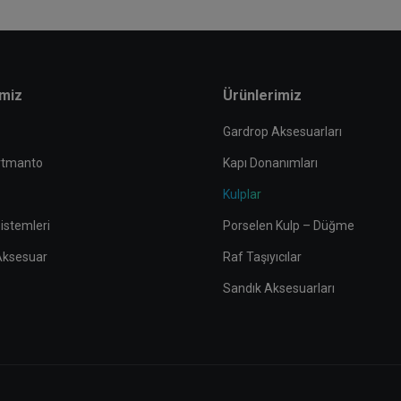
imiz
Ürünlerimiz
Gardrop Aksesuarları
rtmanto
Kapı Donanımları
Kulplar
istemleri
Porselen Kulp – Düğme
 Aksesuar
Raf Taşıyıcılar
Sandık Aksesuarları