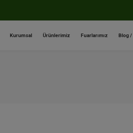
a
Kurumsal
Ürünlerimiz
Fuarlarımız
Blog 
Kurumsal
Ürünlerimiz
Fuarlarımız
Blog /