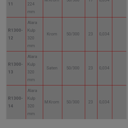
M.Krom
50/300
17
0,034
11
224
mm
Alara
R1300-
Kulp
Krom
50/300
23
0,034
12
320
mm
Alara
R1300-
Kulp
Saten
50/300
23
0,034
13
320
mm
Alara
R1300-
Kulp
M.Krom
50/300
23
0,034
14
320
mm