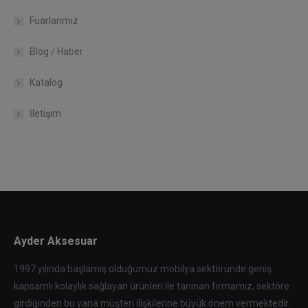
Fuarlarımız
Blog / Haber
Katalog
İletişim
Ayder Aksesuar
1997 yılında başlamış olduğumuz mobilya sektöründe geniş
kapsamlı kolaylık sağlayan ürünleri ile tanınan firmamız, sektöre
girdiğinden bu yana müşteri ilişkilerine büyük önem vermektedir.