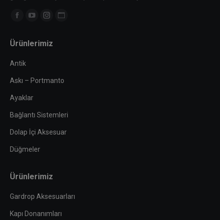
Find us on:
Facebook
YouTube
Instagram
Website
page
page
page
page
Ürünlerimiz
opens
opens
opens
opens
in
in
in
in
Antik
new
new
new
new
Askı – Portmanto
window
window
window
window
Ayaklar
Bağlantı Sistemleri
Dolap İçi Aksesuar
Düğmeler
Ürünlerimiz
Gardrop Aksesuarları
Kapı Donanımları