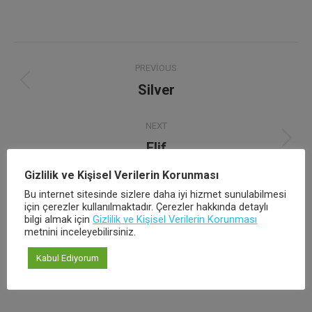
Project
PREVIOUS
navigation
Silver
Previous
project:
NEXT
Elif
Next
project:
Gizlilik ve Kişisel Verilerin Korunması
Bu internet sitesinde sizlere daha iyi hizmet sunulabilmesi
için çerezler kullanılmaktadır. Çerezler hakkında detaylı
Benzer Ürünler
bilgi almak için
Gizlilik ve Kişisel Verilerin Korunması
metnini inceleyebilirsiniz.
Kabul Ediyorum