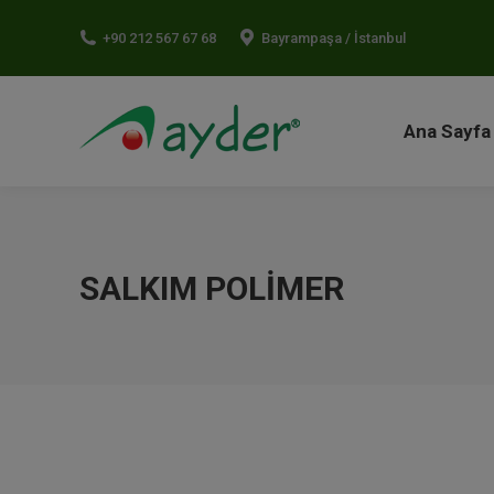
Ana Sayf
+90 212 567 67 68
Bayrampaşa / İstanbul
Ana Sayfa
SALKIM POLIMER