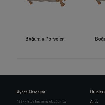
e
Boğumlu Porselen
Boğ
Ayder Aksesuar
Ürünler
1997 yılında başlamış olduğumuz
Antik