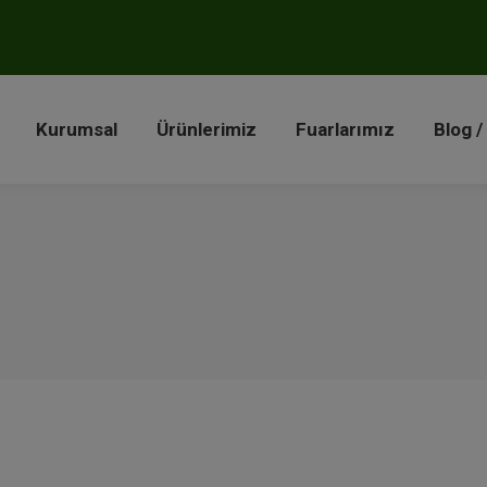
a
Kurumsal
Ürünlerimiz
Fuarlarımız
Blog 
Kurumsal
Ürünlerimiz
Fuarlarımız
Blog /