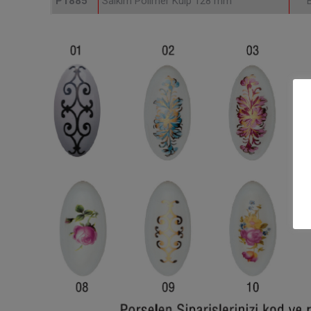
P1885
Salkım Polimer Kulp 128 mm