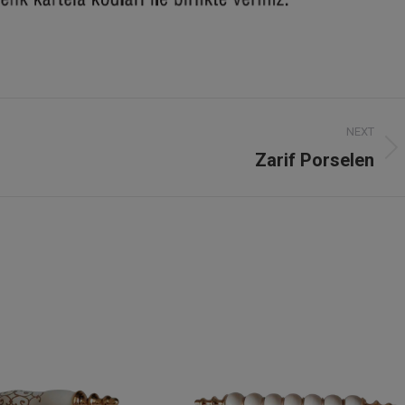
NEXT
Zarif Porselen
Next
project: