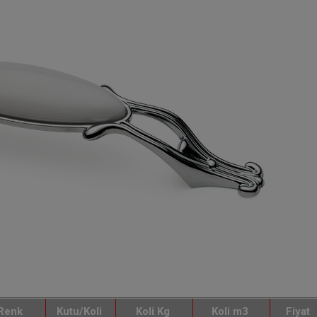
Renk
Kutu/Koli
Koli Kg
Koli m3
Fiyat