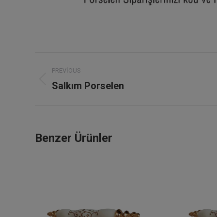
Project
PREVIOUS
navigation
Salkım Porselen
Previous
project:
Benzer Ürünler