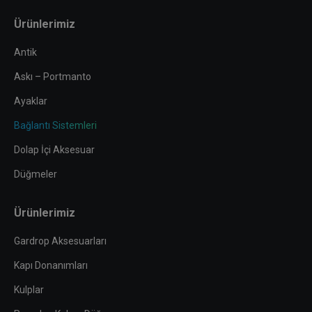
page
page
page
page
Ürünlerimiz
opens
opens
opens
opens
in
in
in
in
Antik
new
new
new
new
Askı – Portmanto
window
window
window
window
Ayaklar
Bağlantı Sistemleri
Dolap İçi Aksesuar
Düğmeler
Ürünlerimiz
Gardrop Aksesuarları
Kapı Donanımları
Kulplar