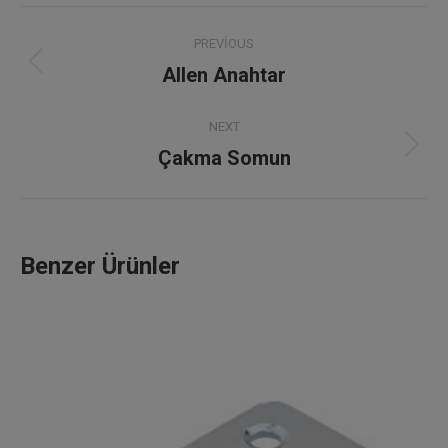
Project
PREVIOUS
navigation
Allen Anahtar
Previous
project:
NEXT
Çakma Somun
Next
project:
Benzer Ürünler