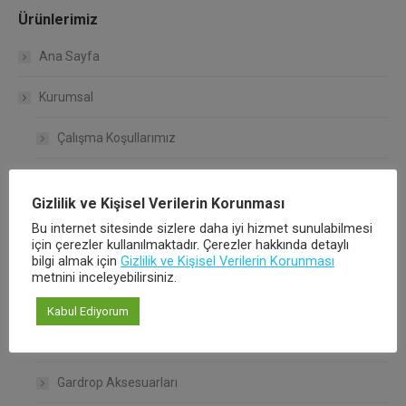
Ürünlerimiz
Ana Sayfa
Kurumsal
Çalışma Koşullarımız
Kalite Politikamız
Gizlilik ve Kişisel Verilerin Korunması
Hakkımızda
Bu internet sitesinde sizlere daha iyi hizmet sunulabilmesi
için çerezler kullanılmaktadır. Çerezler hakkında detaylı
bilgi almak için
Ürünlerimiz
Gizlilik ve Kişisel Verilerin Korunması
metnini inceleyebilirsiniz.
Bağlantı Sistemleri
Kabul Ediyorum
Raf Taşıyıcılar
Gardrop Aksesuarları