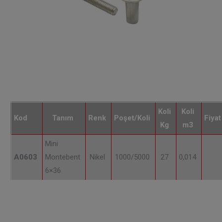
Koli
Koli
Kod
Tanım
Renk
Poşet/Koli
Fiyat
Kg
m3
Mini
A0603
Montebent
Nikel
1000/5000
27
0,014
6×36