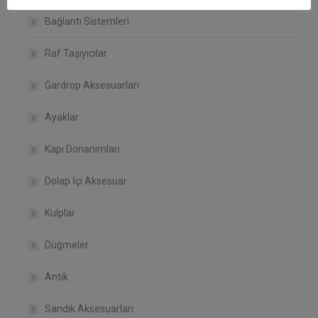
Bağlantı Sistemleri
Raf Taşıyıcılar
Gardrop Aksesuarları
Ayaklar
Kapı Donanımları
Dolap İçi Aksesuar
Kulplar
Düğmeler
Antik
Sandık Aksesuarları