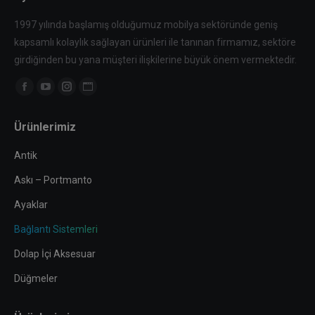
1997 yılında başlamış olduğumuz mobilya sektöründe geniş
kapsamlı kolaylık sağlayan ürünleri ile tanınan firmamız, sektöre
girdiğinden bu yana müşteri ilişkilerine büyük önem vermektedir.
Find us on:
Facebook
YouTube
Instagram
Website
page
page
page
page
Ürünlerimiz
opens
opens
opens
opens
in
in
in
in
Antik
new
new
new
new
Askı – Portmanto
window
window
window
window
Ayaklar
Bağlantı Sistemleri
Dolap İçi Aksesuar
Düğmeler