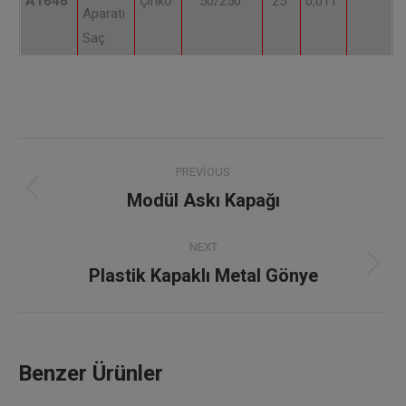
A1646
Çinko
50/250
25
0,011
Aparatı
Saç
Project
PREVIOUS
navigation
Modül Askı Kapağı
Previous
project:
NEXT
Plastik Kapaklı Metal Gönye
Next
project:
Benzer Ürünler