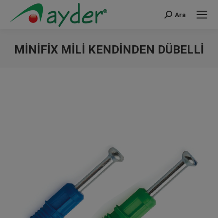
Ara
Search:
MINIFIX MILI KENDINDEN DÜBELLI
You are here: