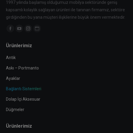
1997 yılında başlamış olduğumuz mobilya sektöründe geniş
kapsamlı kolaylık sağlayan ürünleri ile tanınan firmamız, sektöre
girdiğinden bu yana müşteri ilişkilerine büyük önem vermektedir.
Find us on:
Facebook
YouTube
Instagram
Website
page
page
page
page
Ürünlerimiz
opens
opens
opens
opens
in
in
in
in
Antik
new
new
new
new
Askı – Portmanto
window
window
window
window
Ayaklar
Bağlantı Sistemleri
Dolap İçi Aksesuar
Düğmeler
Ürünlerimiz