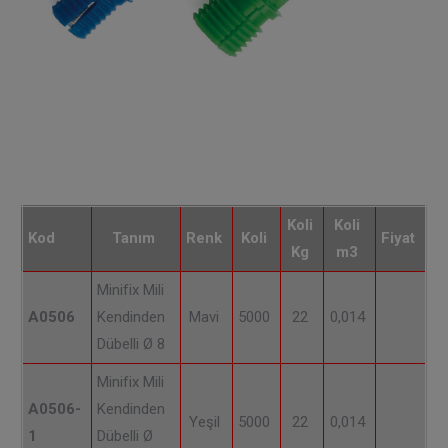
Koli
Koli
Kod
Tanım
Renk
Koli
Fiyat
Kg
m3
Minifix Mili
A0506
Kendinden
Mavi
5000
22
0,014
Dübelli Ø 8
Minifix Mili
A0506-
Kendinden
Yeşil
5000
22
0,014
1
Dübelli Ø