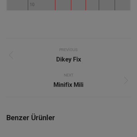
10
Project
PREVIOUS
navigation
Dikey Fix
Previous
project:
NEXT
Minifix Mili
Next
project:
Benzer Ürünler