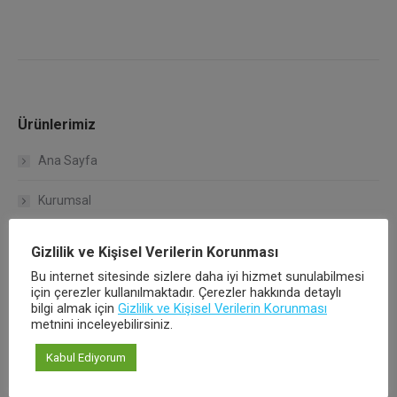
Ürünlerimiz
Ana Sayfa
Kurumsal
Çalışma Koşullarımız
Gizlilik ve Kişisel Verilerin Korunması
Bu internet sitesinde sizlere daha iyi hizmet sunulabilmesi
Kalite Politikamız
için çerezler kullanılmaktadır. Çerezler hakkında detaylı
bilgi almak için
Gizlilik ve Kişisel Verilerin Korunması
Hakkımızda
metnini inceleyebilirsiniz.
Kabul Ediyorum
Ürünlerimiz