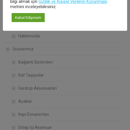
bilgi almak için
Gizlilik ve Kişisel Verilerin Korunması
metnini inceleyebilirsiniz.
Çalışma Koşullarımız
Kabul Ediyorum
Kalite Politikamız
Hakkımızda
Ürünlerimiz
Bağlantı Sistemleri
Raf Taşıyıcılar
Gardrop Aksesuarları
Ayaklar
Kapı Donanımları
Dolap İçi Aksesuar