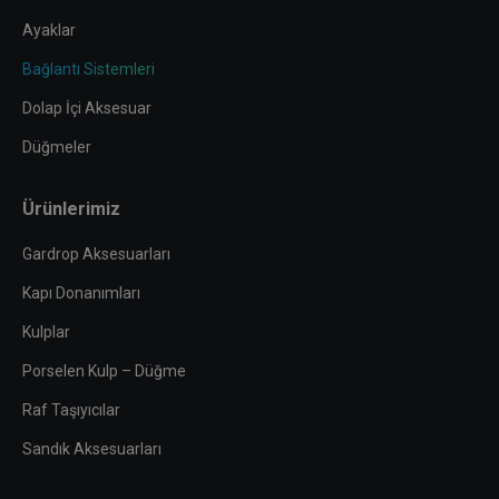
window
window
window
window
Ayaklar
Bağlantı Sistemleri
Dolap İçi Aksesuar
Düğmeler
Ürünlerimiz
Gardrop Aksesuarları
Kapı Donanımları
Kulplar
Porselen Kulp – Düğme
Raf Taşıyıcılar
Sandık Aksesuarları