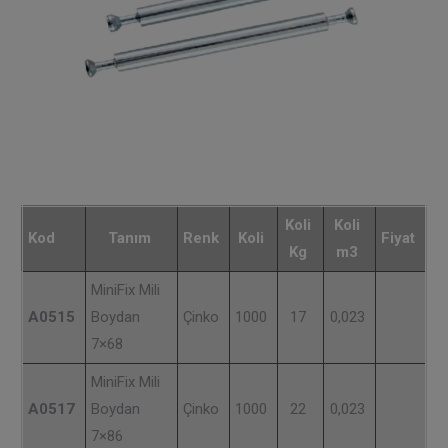
Koli
Koli
Kod
Tanım
Renk
Koli
Fiyat
Kg
m3
MiniFix Mili
A0515
Boydan
Çinko
1000
17
0,023
7×68
MiniFix Mili
A0517
Boydan
Çinko
1000
22
0,023
7×86