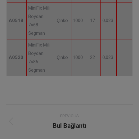
MiniFix Mili
Boydan
A0518
Çinko
1000
17
0,023
7×68
Segman
MiniFix Mili
Boydan
A0520
Çinko
1000
22
0,023
7×86
Segman
Project
PREVIOUS
navigation
Bul Bağlantı
Previous
project: