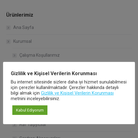
Ürünlerimiz
Ana Sayfa
Kurumsal
Çalışma Koşullarımız
Kalite Politikamız
Gizlilik ve Kişisel Verilerin Korunması
Bu internet sitesinde sizlere daha iyi hizmet sunulabilmesi
Hakkımızda
için çerezler kullanılmaktadır. Çerezler hakkında detaylı
bilgi almak için
Gizlilik ve Kişisel Verilerin Korunması
Ürünlerimiz
metnini inceleyebilirsiniz.
Kabul Ediyorum
Bağlantı Sistemleri
Raf Taşıyıcılar