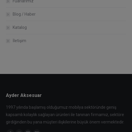
Fuarlarımız
Blog / Haber
Katalog
İletişim
Ayder Aksesuar
1997 yılında başlamış olduğumuz mobilya sektöründe geniş
kapsamlı kolaylık sağlayan ürünleri ile tanınan firmamız, sektöre
girdiğinden bu yana müşteri ilişkilerine büyük önem vermektedir.