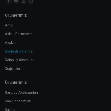
Find us on:
Facebook
YouTube
Instagram
Website
page
page
page
page
Ürünlerimiz
opens
opens
opens
opens
in
in
in
in
Antik
new
new
new
new
Askı – Portmanto
window
window
window
window
Ayaklar
Bağlantı Sistemleri
Dolap İçi Aksesuar
Düğmeler
Ürünlerimiz
Gardrop Aksesuarları
Kapı Donanımları
Kulplar