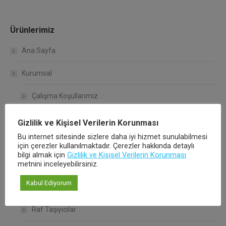
Ürünlerimiz
Ana Sayfa
Kurumsal
Çalışma Koşullarımız
Kalite Politikamız
Gizlilik ve Kişisel Verilerin Korunması
Bu internet sitesinde sizlere daha iyi hizmet sunulabilmesi
Hakkımızda
için çerezler kullanılmaktadır. Çerezler hakkında detaylı
bilgi almak için
Gizlilik ve Kişisel Verilerin Korunması
metnini inceleyebilirsiniz.
Ürünlerimiz
Kabul Ediyorum
Bağlantı Sistemleri
Raf Taşıyıcılar