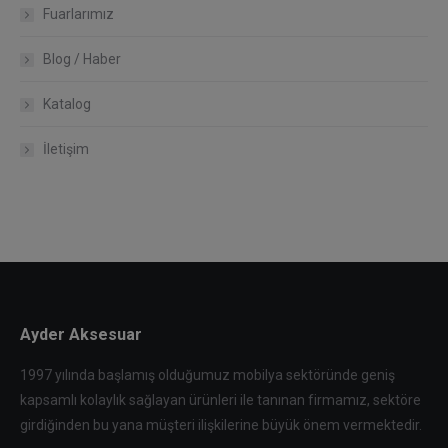
Fuarlarımız
Blog / Haber
Katalog
İletişim
Ayder Aksesuar
1997 yılında başlamış olduğumuz mobilya sektöründe geniş
kapsamlı kolaylık sağlayan ürünleri ile tanınan firmamız, sektöre
girdiğinden bu yana müşteri ilişkilerine büyük önem vermektedir.