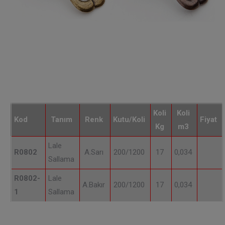
Koli
Koli
Kod
Tanım
Renk
Kutu/Koli
Fiyat
Kg
m3
Lale
R0802
A.Sarı
200/1200
17
0,034
Sallama
R0802-
Lale
A.Bakır
200/1200
17
0,034
1
Sallama