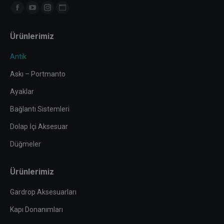
Find us on:
Facebook
YouTube
Instagram
Website
page
page
page
page
Ürünlerimiz
opens
opens
opens
opens
in
in
in
in
Antik
new
new
new
new
Askı – Portmanto
window
window
window
window
Ayaklar
Bağlantı Sistemleri
Dolap İçi Aksesuar
Düğmeler
Ürünlerimiz
Gardrop Aksesuarları
Kapı Donanımları