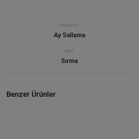
Project
PREVIOUS
navigation
Ay Sallama
Previous
project:
NEXT
Sırma
Next
project:
Benzer Ürünler