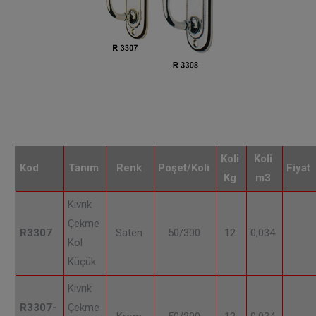
Koli
Koli
Kod
Tanım
Renk
Poşet/Koli
Fiyat
Kg
m3
Kıvrık
Çekme
R3307
Saten
50/300
12
0,034
Kol
Küçük
Kıvrık
R3307-
Çekme