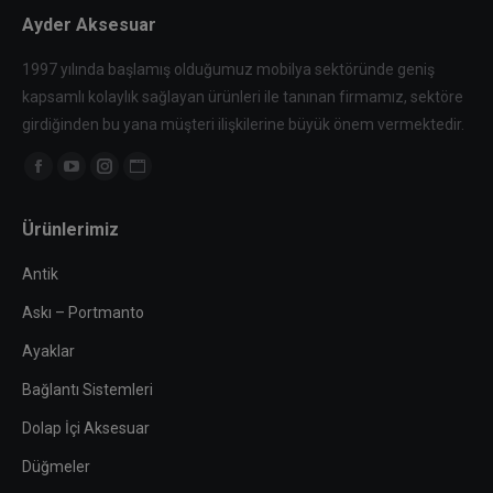
Ayder Aksesuar
1997 yılında başlamış olduğumuz mobilya sektöründe geniş
kapsamlı kolaylık sağlayan ürünleri ile tanınan firmamız, sektöre
girdiğinden bu yana müşteri ilişkilerine büyük önem vermektedir.
Find us on:
Facebook
YouTube
Instagram
Website
page
page
page
page
Ürünlerimiz
opens
opens
opens
opens
in
in
in
in
Antik
new
new
new
new
Askı – Portmanto
window
window
window
window
Ayaklar
Bağlantı Sistemleri
Dolap İçi Aksesuar
Düğmeler