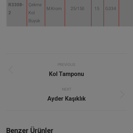
R3308-
Çekme
M.Krom
25/150
15
0,034
2
Kol
Büyük
Project
PREVIOUS
navigation
Kol Tamponu
Previous
project:
NEXT
Ayder Kaşıklık
Next
project:
Benzer Ürünler