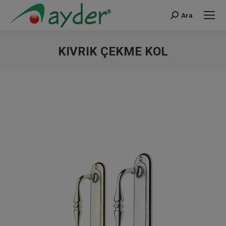
Ara
Search:
KIVRIK ÇEKME KOL
You are here: