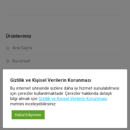
Ürünlerimiz
Ana Sayfa
Kurumsal
Çalışma Koşullarımız
Gizlilik ve Kişisel Verilerin Korunması
Kalite Politikamız
Bu internet sitesinde sizlere daha iyi hizmet sunulabilmesi
için çerezler kullanılmaktadır. Çerezler hakkında detaylı
bilgi almak için
Gizlilik ve Kişisel Verilerin Korunması
Hakkımızda
metnini inceleyebilirsiniz.
Ürünlerimiz
Kabul Ediyorum
Bağlantı Sistemleri