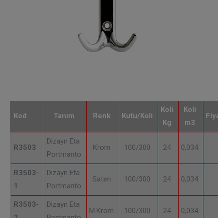
Koli
Koli
Kod
Tanım
Renk
Kutu/Koli
Fiy
Kg
m3
Dizayn Eta
R3503
Krom
100/300
24
0,034
Portmanto
R3503-
Dizayn Eta
Saten
100/300
24
0,034
1
Portmanto
R3503-
Dizayn Eta
M.Krom
100/300
24
0,034
2
Portmanto