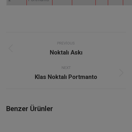
Project
PREVIOUS
navigation
Noktalı Askı
Previous
project:
NEXT
Klas Noktalı Portmanto
Next
project:
Benzer Ürünler