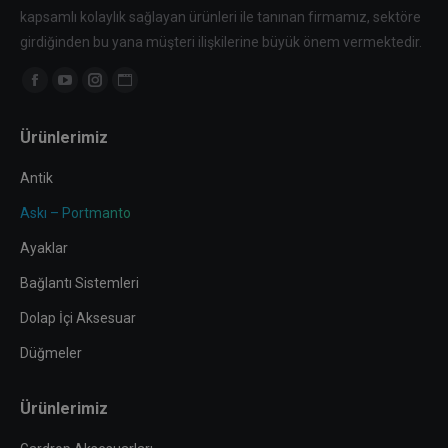
kapsamlı kolaylık sağlayan ürünleri ile tanınan firmamız, sektöre
girdiğinden bu yana müşteri ilişkilerine büyük önem vermektedir.
Find us on:
Facebook
YouTube
Instagram
Website
page
page
page
page
Ürünlerimiz
opens
opens
opens
opens
in
in
in
in
Antik
new
new
new
new
Askı – Portmanto
window
window
window
window
Ayaklar
Bağlantı Sistemleri
Dolap İçi Aksesuar
Düğmeler
Ürünlerimiz