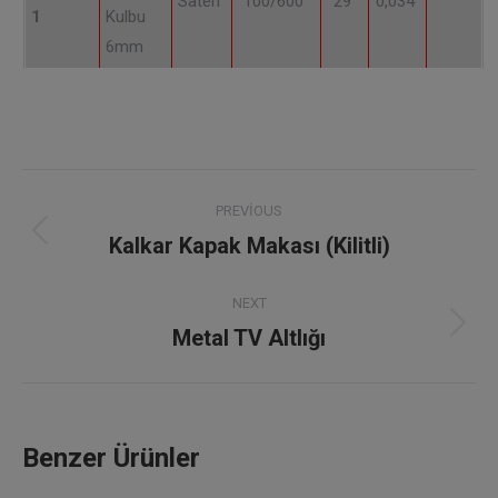
Saten
100/600
29
0,034
1
Kulbu
6mm
Project
PREVIOUS
navigation
Kalkar Kapak Makası (Kilitli)
Previous
project:
NEXT
Metal TV Altlığı
Next
project:
Benzer Ürünler