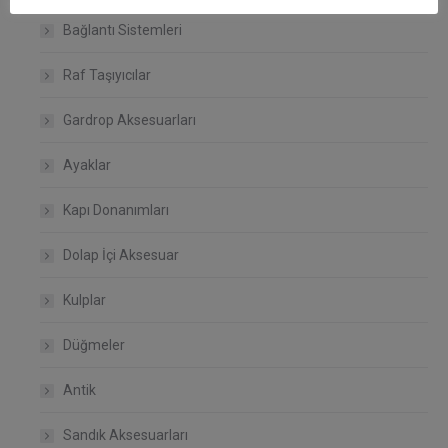
Bağlantı Sistemleri
Raf Taşıyıcılar
Gardrop Aksesuarları
Ayaklar
Kapı Donanımları
Dolap İçi Aksesuar
Kulplar
Düğmeler
Antik
Sandık Aksesuarları