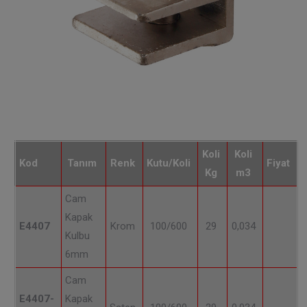
Koli
Koli
Kod
Tanım
Renk
Kutu/Koli
Fiyat
Kg
m3
Cam
Kapak
E4407
Krom
100/600
29
0,034
Kulbu
6mm
Cam
E4407-
Kapak