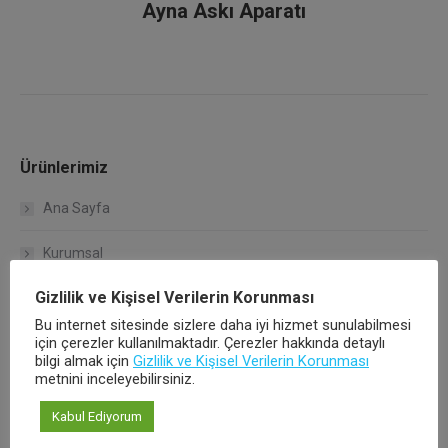
Ayna Askı Aparatı
Ürünlerimiz
Ana Sayfa
Kurumsal
Gizlilik ve Kişisel Verilerin Korunması
Çalışma Koşullarımız
Bu internet sitesinde sizlere daha iyi hizmet sunulabilmesi
için çerezler kullanılmaktadır. Çerezler hakkında detaylı
Kalite Politikamız
bilgi almak için
Gizlilik ve Kişisel Verilerin Korunması
metnini inceleyebilirsiniz.
Hakkımızda
Kabul Ediyorum
Ürünlerimiz