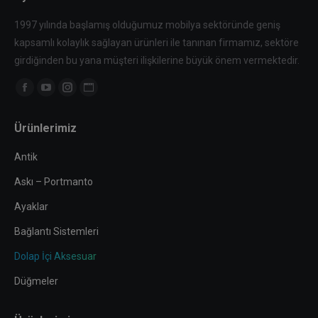
1997 yılında başlamış olduğumuz mobilya sektöründe geniş
kapsamlı kolaylık sağlayan ürünleri ile tanınan firmamız, sektöre
girdiğinden bu yana müşteri ilişkilerine büyük önem vermektedir.
Find us on:
Facebook
YouTube
Instagram
Website
page
page
page
page
Ürünlerimiz
opens
opens
opens
opens
in
in
in
in
Antik
new
new
new
new
Askı – Portmanto
window
window
window
window
Ayaklar
Bağlantı Sistemleri
Dolap İçi Aksesuar
Düğmeler