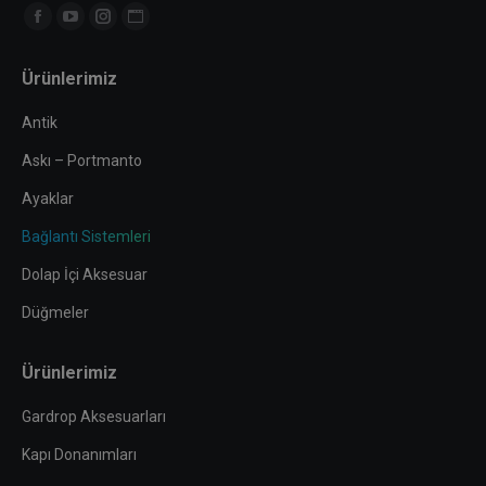
Find us on:
Facebook
YouTube
Instagram
Website
page
page
page
page
Ürünlerimiz
opens
opens
opens
opens
in
in
in
in
Antik
new
new
new
new
Askı – Portmanto
window
window
window
window
Ayaklar
Bağlantı Sistemleri
Dolap İçi Aksesuar
Düğmeler
Ürünlerimiz
Gardrop Aksesuarları
Kapı Donanımları