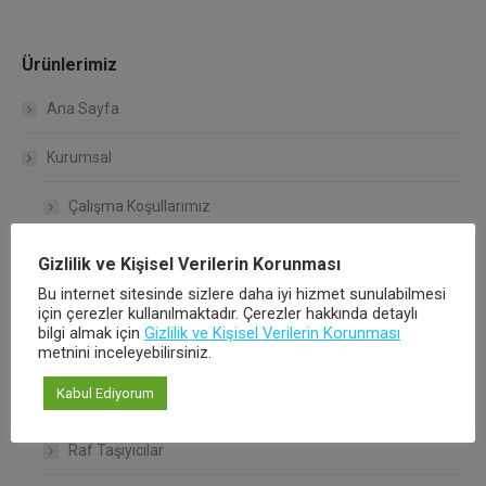
Ürünlerimiz
Ana Sayfa
Kurumsal
Çalışma Koşullarımız
Kalite Politikamız
Gizlilik ve Kişisel Verilerin Korunması
Bu internet sitesinde sizlere daha iyi hizmet sunulabilmesi
Hakkımızda
için çerezler kullanılmaktadır. Çerezler hakkında detaylı
bilgi almak için
Gizlilik ve Kişisel Verilerin Korunması
metnini inceleyebilirsiniz.
Ürünlerimiz
Kabul Ediyorum
Bağlantı Sistemleri
Raf Taşıyıcılar