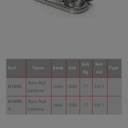
Koli
Koli
Kod
Tanım
Renk
Koli
Fiyat
Kg
m3
Apex Açılı
A1695
Çinko
1000
17
0,011
Çektirme
A1695-
Apex Açılı
Nikel
1000
17
0,011
1
Çektirme