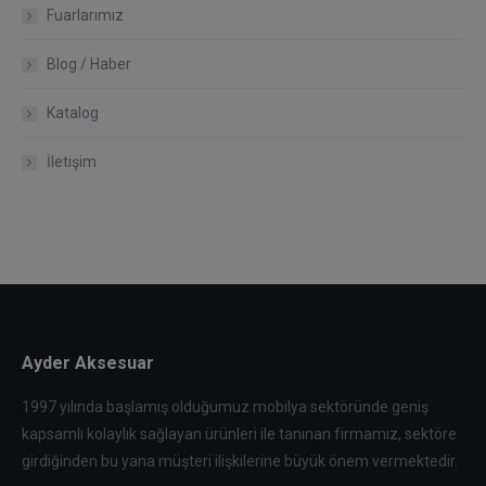
Fuarlarımız
Blog / Haber
Katalog
İletişim
Ayder Aksesuar
1997 yılında başlamış olduğumuz mobilya sektöründe geniş
kapsamlı kolaylık sağlayan ürünleri ile tanınan firmamız, sektöre
girdiğinden bu yana müşteri ilişkilerine büyük önem vermektedir.