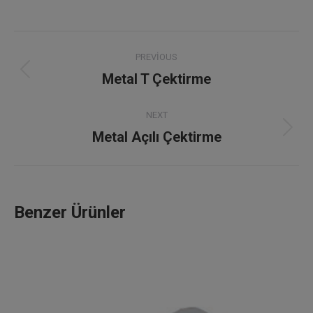
Project
PREVIOUS
navigation
Metal T Çektirme
Previous
project:
NEXT
Metal Açılı Çektirme
Next
project:
Benzer Ürünler